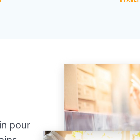
E
ETABL
in pour
oins