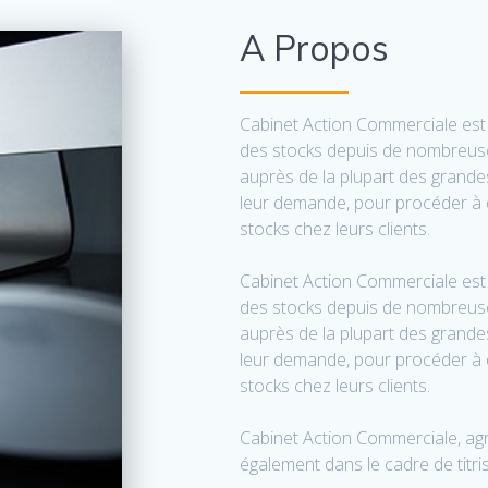
A Propos
Cabinet Action Commerciale est 
des stocks depuis de nombreuse
auprès de la plupart des grande
leur demande, pour procéder à d
stocks chez leurs clients.
Cabinet Action Commerciale est 
des stocks depuis de nombreuse
auprès de la plupart des grande
leur demande, pour procéder à d
stocks chez leurs clients.
Cabinet Action Commerciale, agr
également dans le cadre de titris