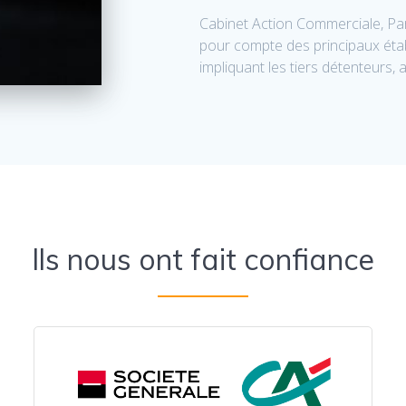
Cabinet Action Commerciale, Par
pour compte des principaux étab
impliquant les tiers détenteurs, 
Ils nous ont fait confiance